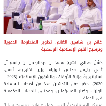
غانم بن شاهين الغانم: تطوير المنظومة الدعوية
وترسيخ القيم الإسلامية الوسطية
دَشَّنَ معالي الشيخ محمد بن عبدالرحمن بن جاسم آل
ثاني رئيس مجلس الوزراء وزير الخارجية، أمس،
استراتيجيةَ وزارة الأوقاف والشؤون الإسلاميّة (2025 –
2030). حضر حفلَ التدشين عددٌ من أصحاب السعادة
الوزراء، وكبار المسؤولين، وممثلي الجهات الحكومية
في الدولة.
وترتكز الاستراتيجيةُ التي تحمل عنوان: «ترسيخ رسالة