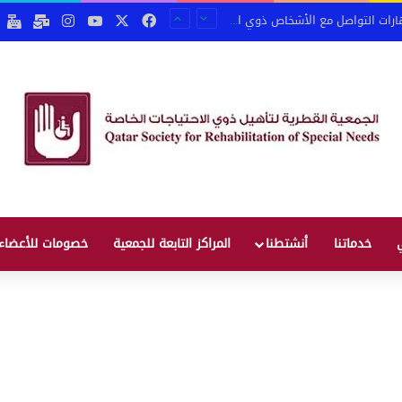
‫X
فيسبوك
‫YouTube
انستقرام
email
بو
على مهارات التواصل مع الأشخاص ذوي الإعاقة
خدماتنا
أنشتطنا
المراكز التابعة للجمعية
خصومات للأعضاء