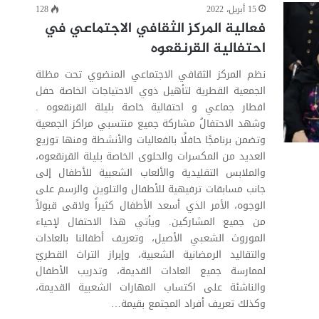
15 أبريل، 2022
128
فعالية المركز الثقافي الاجتماعي في
احتفالية القرنقعوه
نظم المركز الثقافي الاجتماعي المنضوي تحت مظلة
الجمعية القطرية لتأهيل ذوي الاحتياجات الخاصة حفل
افطار جماعي و احتفالية خاصة بليلة القرنقعوه .
وشهد الاحتفالُ مشاركة جميع منتسبي مراكز الجمعية
وتضمن برنامجًا حافلًا بالفعاليات والأنشطة ومنها توزيع
العديد من المكسرات والحلوى الخاصة بليلة القرنقعوه،
والملابس التقليدية والألعاب الشعبية للأطفال إلى
جانب مسابقات ترفيهية للأطفال والتلوين والرسم على
الوجوه، الأمر الذي أسعد الأطفال كثيراً ولاقى قبولاً
من جميع المشاركين. ويأتي هذا الاحتفال لإحياء
الموروث الشعبي الأصيل، وتعريف أطفالنا بالعادات
والتقاليد الرمضانية الشعبية، وإبراز التراث القطريّ
لممارسة جميع العادات القديمة، وتدريب الأطفال
والناشئة على اكتساب المهارات الشعبية القديمة،
وكذلك تعريف أفراد المجتمع بقيمة…