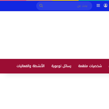
ابة التحصيل الالكتروني
تسجيل الدخول
إضافة عمود جانبي
بحث
عن
شخصيات ملهمة
رسائل توعوية
الأنشطة والفعاليات