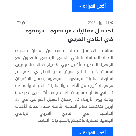
أكمل القراءة »
11 أبريل، 2022
179
احتفال فعاليات قرنقعوه .. قرقعوه
في النادي العربي
بمناسبة الاحتفال بليلة النصف من رمضان تتشرف
اللجنة الشبابية بالنادي العربي الرياضي بالتعاون مع
الجمعية القطرية لتأهيل ذوي الاحتياجات الخاصة وفريق
لمسات دانيه التابع لمركز قطر التطوعي بدعوتكم
لمتابعة فعاليات قرنقعوه .. قرقعوه يتضمن المهرجان
مجموعة كبيرة من الألعاب والفعاليات الشيقة والممتعة
( أغاني-هدايا-مسابقات-ألعاب ومفاجآت أخرى عديدة )
وذلك يوم الأربعاء 12 رمضان المقبل الموافق في 13
ابريل 2022عند تمام الساعة الثامنة مساء بصالة الألعاب
الداخلية في النادي العربي الرياضي
الجمعيةالقطريةلتأهيلذويالاحتياجات_الخاصة
أكمل القراءة »