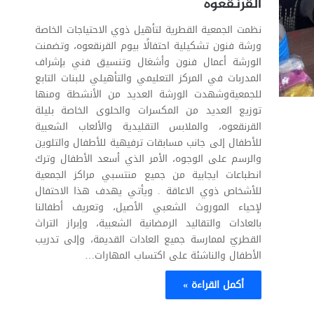
القرنقعوه
نظمت الجمعية القطرية لتأهيل ذوي الاحتياجات الخاصة
ورشة فنون تشكيلية احتفالًا بيوم القرنقعوه، وتضمنت
الورشة أعمال فنون وأشغال وتنسيق فني بإشراف
المدربات في المركز التعليمي والتأهيلي للبنات التابع
للجمعيةوشهدت الورشة العديد من الأنشطة ومنها
توزيع العديد من المكسرات والحلوى الخاصة بليلة
القرنقعوه، والملابس التقليدية والألعاب الشعبية
للأطفال إلى جانب مسابقات ترفيهية للأطفال والتلوين
والرسم على الوجوه، الأمر الذي أسعد الأطفال وترك
انطباعات ايجابية من جميع منتسبي مراكز الجمعية
للأشخاص ذوي الاعاقة . ويأتي يهدف هذا الاحتفال
لإحياء الموروث الشعبي الأصيل، وتعريف أطفالنا
بالعادات والتقاليد الرمضانية الشعبية، وإبراز التراث
القطريّ لممارسة جميع العادات القديمة، وإلى تدريب
الأطفال والناشئة على اكتساب المهارات…
أكمل القراءة »