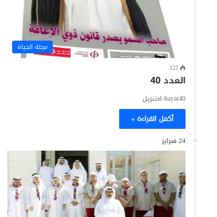
مجلة الحياة
122
العدد 40
al-hayat40تنزيل
أكمل القراءة »
24 فبراير