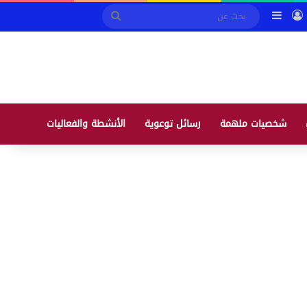
ابة التحصيل الالكتروني
تسجيل الدخول
إضافة عمود جانبي
بحث
عن
شخصيات ملهمة
رسائل توعوية
الأنشطة والفعاليات