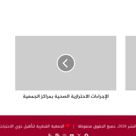
الإجراءات
الاحترازية
الصحية
بمراكز
الجمعية
الإجراءات الاحترازية الصحية بمراكز الجمعية
لحقوق محفوظة |
الجمعية القطرية لتأهيل ذوي الاحتياجا
‫X
فيسبوك
‫YouTube
انستقرام
email
بوابة