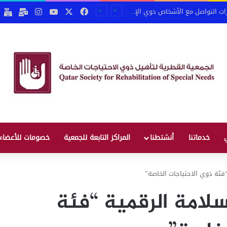
‫X
فيسبوك
‫YouTube
انستقرام
email
بو
على مهارات التواصل مع الأشخاص ذوي الإعاقة
خدماتنا
أنشتطنا
المراكز التابعة للجمعية
خصومات للأعضاء
فئة ذوي الاحتياجات الخاصة”
سلامة الرقمية “فئة