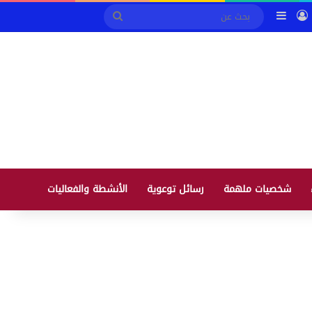
ابة التحصيل الالكتروني
تسجيل الدخول
إضافة عمود جانبي
بحث
عن
شخصيات ملهمة
رسائل توعوية
الأنشطة والفعاليات