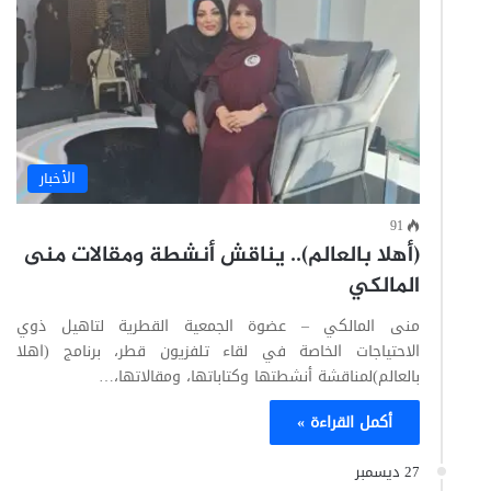
الأخبار
91
(أهلا بالعالم).. يناقش أنشطة ومقالات منى
المالكي
منى المالكي – عضوة الجمعية القطرية لتاهيل ذوي
الاحتياجات الخاصة في لقاء تلفزيون قطر، برنامج (اهلا
بالعالم)لمناقشة أنشطتها وكتاباتها، ومقالاتها،…
أكمل القراءة »
27 ديسمبر